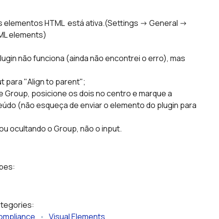
 elementos HTML  está ativa.(Settings -> General -> 
TML elements)
plugin não funciona (ainda não encontrei o erro), mas 
t para "Align to parent";
te Group, posicione os dois no centro e marque a 
teúdo (não esqueça de enviar o elemento do plugin para 
ou ocultando o Group, não o input.
ypes:
ategories:
ompliance
   •   
Visual Elements