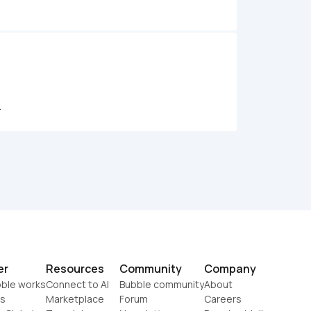
 
er
Resources
Community
Company
ble works
Connect to AI
Bubble community
About
s
Marketplace
Forum
Careers