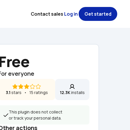
Contact sales
Log in
Get started
Free
For everyone
3.1
 stars   •   15 ratings
12.3K
 installs
This plugin does not collect 
or track your personal data.
Other actions