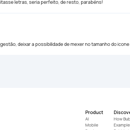
tasse letras, seria perfeito, de resto, parabéns!
ugestão, deixar a possibilidade de mexer no tamanho do icone.
Product
Discov
AI
How Bub
Mobile
Example