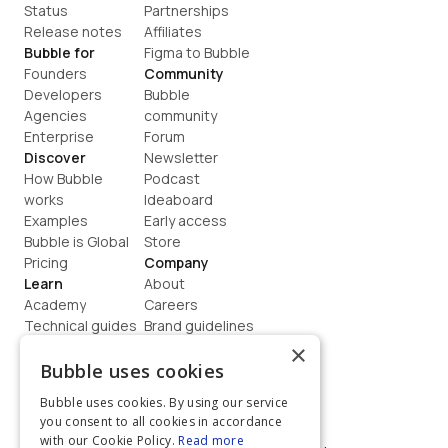
Status
Partnerships
Release notes
Affiliates
Bubble for
Figma to Bubble
Founders
Community
Developers
Bubble 
Agencies
community
Enterprise
Forum
Discover
Newsletter
How Bubble 
Podcast
works
Ideaboard
Examples
Early access
Bubble is Global
Store
Pricing
Company
Learn
About
Academy
Careers
Technical guides
Brand guidelines
Blog
Support
×
How to build
Contact us
Bubble uses cookies
Coaching
Legal
Bubble uses cookies. By using our service
Terms
you consent to all cookies in accordance
Privacy
with our Cookie Policy.
Read more