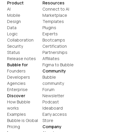
Product
Resources
AI
Connect to AI
Mobile
Marketplace
Design
Templates
Data
Plugins
Logic
Experts
Collaboration
Bootcamps
Security
Certification
Status
Partnerships
Release notes
Affiliates
Bubble for
Figma to Bubble
Founders
Community
Developers
Bubble 
Agencies
community
Enterprise
Forum
Discover
Newsletter
How Bubble 
Podcast
works
Ideaboard
Examples
Early access
Bubble is Global
Store
Pricing
Company