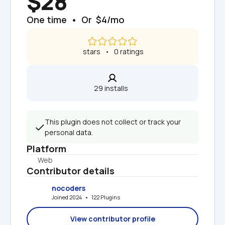
$28
One time  •  Or  $4/mo
 stars   •   0 ratings
29 installs  
This plugin does not collect or track your 
personal data.
Platform
Web
Contributor details
nocoders
Joined 2024   •   122 Plugins
View contributor profile