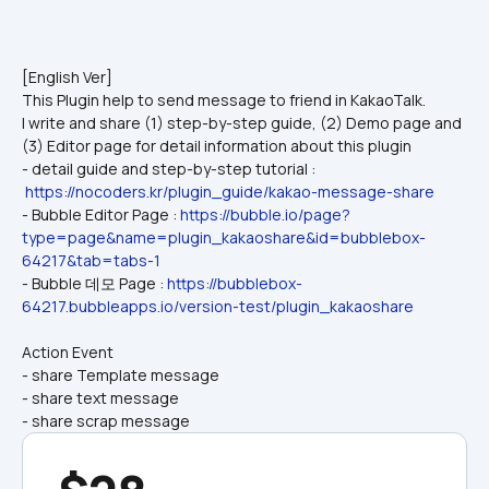
[English Ver]
This Plugin help to send message to friend in KakaoTalk.
I write and share (1) step-by-step guide, (2) Demo page and 
(3) Editor page for detail information about this plugin
- detail guide and step-by-step tutorial : 
https://nocoders.kr/plugin_guide/kakao-message-share
- Bubble Editor Page : 
https://bubble.io/page?
type=page&name=plugin_kakaoshare&id=bubblebox-
64217&tab=tabs-1
- Bubble 데모 Page : 
https://bubblebox-
64217.bubbleapps.io/version-test/plugin_kakaoshare
Action Event
- share Template message
- share text message
- share scrap message